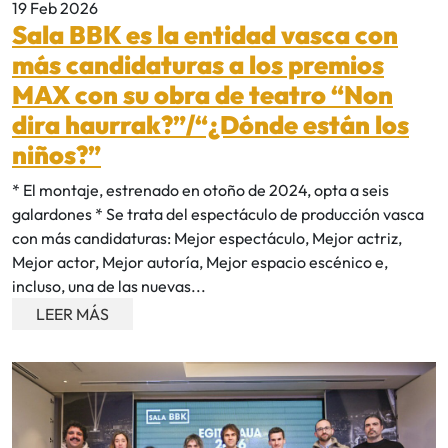
19 Feb 2026
Sala BBK es la entidad vasca con
más candidaturas a los premios
MAX con su obra de teatro “Non
dira haurrak?”/“¿Dónde están los
niños?”
* El montaje, estrenado en otoño de 2024, opta a seis
galardones * Se trata del espectáculo de producción vasca
con más candidaturas: Mejor espectáculo, Mejor actriz,
Mejor actor, Mejor autoría, Mejor espacio escénico e,
incluso, una de las nuevas...
LEER MÁS