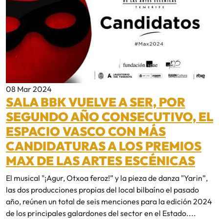
08 Mar 2024
SALA BBK VUELVE A SER, POR
SEGUNDO AÑO CONSECUTIVO, EL
ESPACIO VASCO CON MÁS
CANDIDATURAS A LOS PREMIOS
MAX DE LAS ARTES ESCÉNICAS
El musical "¡Agur, Otxoa feroz!” y la pieza de danza "Yarin”,
las dos producciones propias del local bilbaíno el pasado
año, reúnen un total de seis menciones para la edición 2024
de los principales galardones del sector en el Estado....