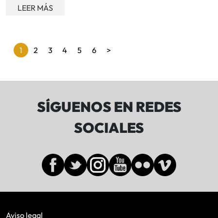
LEER MÁS
Paginación
1
2
3
4
5
6
>
de
entradas
SÍGUENOS EN REDES
SOCIALES
Aviso legal