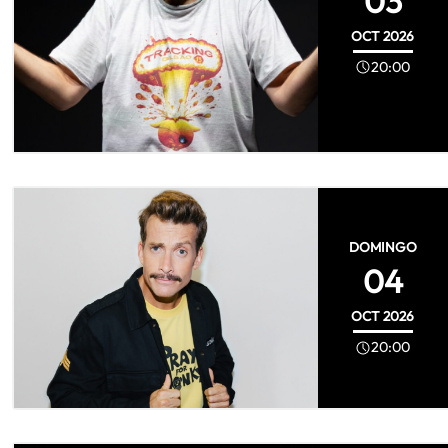
03
OCT
2026
20:00
DOMINGO
04
OCT
2026
20:00