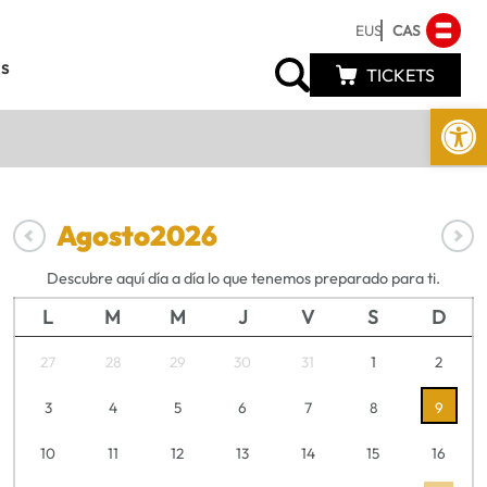
EUS
CAS
s
TICKETS
Abrir 
Agosto
2026
Descubre aquí día a día lo que tenemos preparado para ti.
L
M
M
J
V
S
D
27
28
29
30
31
1
2
3
4
5
6
7
8
9
10
11
12
13
14
15
16