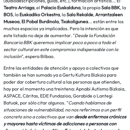
(audiodescripciones, guías, etc.), formación artística... El
Teatro Arriaga
, el
Palacio Euskalduna
, la propia
Sala BBK
, la
BOS
, la
Euskadiko Orkestra
, la
Sala Rekalde
,
Arrantzaleen
Museoa
,
El Pobal Burdinola
,
Txakoligunea
... están entre los
muchos espacios ya implicados. Pero la intención es que
este listado no deje de aumentar. "
Desde la Fundación
Bancaria BBK queremos implicar poco a poco a todo el
sector cultural en este compromiso indispensable con la
inclusión
", espera Bilbao.
Entre las entidades de atención y apoyo a colectivos que
también se han sumado ya a Gertu Kultura Bizkaia para
poder dar cobertura cultural a las personas que atienden,
hay por el momento una treintena: Apnabi Autismo Bizkaia,
ASPACE, Cáritas, EDE Fundazioa, Gorabide o Lantegi
Batuak, por sólo citar algunos. "
Cuando hablamos de
situaciones de vulnerabilidad, no nos referimos a un perfil
concreto sino a colectivos que van
desde enfermos crónicos
y mayores hasta víctimas de adicciones o personas con