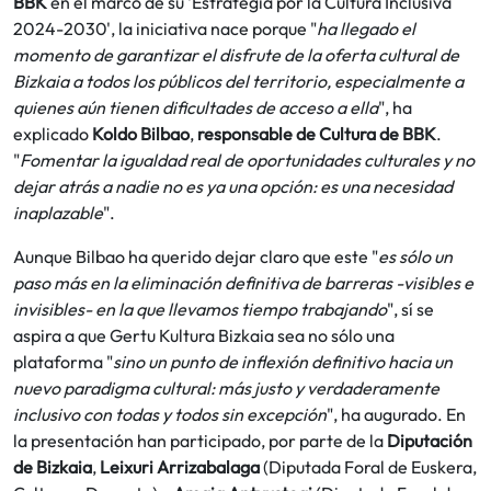
BBK
en el marco de su 'Estrategia por la Cultura Inclusiva
2024-2030', la iniciativa nace porque "
ha llegado el
momento de garantizar el disfrute de la oferta cultural de
Bizkaia a todos los públicos del territorio, especialmente a
quienes aún tienen dificultades de acceso a ella
", ha
explicado
Koldo Bilbao
,
responsable de Cultura de BBK
.
"
Fomentar la igualdad real de oportunidades culturales y no
dejar atrás a nadie no es ya una opción: es una necesidad
inaplazable
".
Aunque Bilbao ha querido dejar claro que este "
es sólo un
paso más en la eliminación definitiva de barreras -visibles e
invisibles- en la que llevamos tiempo trabajando
", sí se
aspira a que Gertu Kultura Bizkaia sea no sólo una
plataforma "
sino un punto de inflexión definitivo hacia un
nuevo paradigma cultural: más justo y verdaderamente
inclusivo con todas y todos sin excepción
", ha augurado. En
la presentación han participado, por parte de la
Diputación
de Bizkaia
,
Leixuri Arrizabalaga
(Diputada Foral de Euskera,