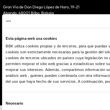
Gran Vía de Don Diego López de Haro, 19-21
Abando, 48001 Bilbo, Bizkaia
944 05 88 24
Suscríbete a nuestra newsletter
Esta página web usa cookies
Correo
*
BBK utiliza cookies propias y de terceros, para que puedas vi
cookies son estrictamente necesarias para la gestión del sit
Al suscribirse, usted consiente el tratamiento de sus datos
cookies de terceros ubicados en países cuya legislación no 
personales. Sus datos serán tratados por BBK para el envío
permiten mejorar el sitio web gracias a estadísticas sobre su
de comunicaciones informativas y novedades que puedan
mejorar sus intereses. Además, compartimos información sob
resultar de su interés
. Podrá ejercer sus derechos o revocar
análisis web , quienes pueden combinarla con otra informaci
su consentimiento conforme a lo establecido en la
cláusula
del uso que haya hecho de sus servicios. A continuación, pu
de privacidad
, que puede consultar para más información.
Selección
Necesario
de