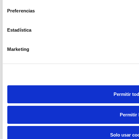
consentimiento
Preferencias
Estadística
Marketing
Permitir to
Permitir 
Solo usar co