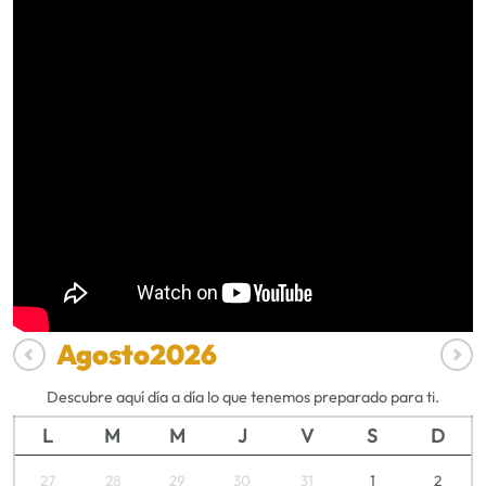
Agosto
2026
Descubre aquí día a día lo que tenemos preparado para ti.
L
M
M
J
V
S
D
27
28
29
30
31
1
2