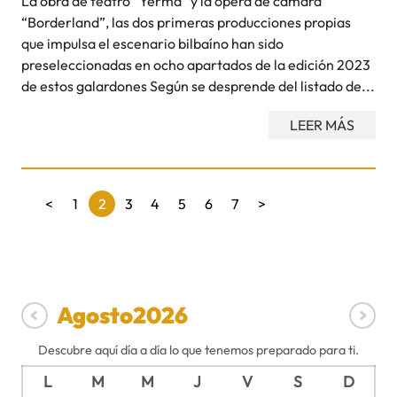
La obra de teatro “Yerma” y la ópera de cámara
“Borderland”, las dos primeras producciones propias
que impulsa el escenario bilbaíno han sido
preseleccionadas en ocho apartados de la edición 2023
de estos galardones Según se desprende del listado de...
LEER MÁS
Paginación
<
1
2
3
4
5
6
7
>
de
entradas
Agosto
2026
Descubre aquí día a día lo que tenemos preparado para ti.
L
M
M
J
V
S
D