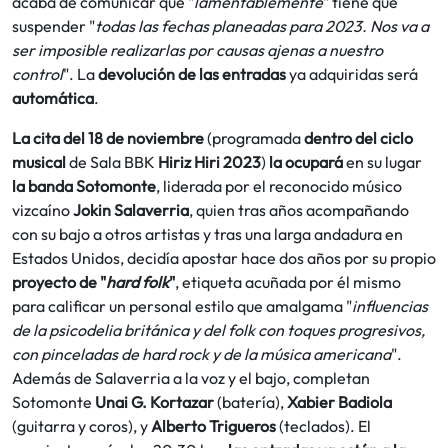
acaba de comunicar que "
lamentablemente
" tiene que
suspender "
todas las fechas planeadas para 2023. Nos va a
ser imposible realizarlas por causas ajenas a nuestro
control
". La
devolución de las entradas
ya adquiridas será
automática
.
La cita del 18 de noviembre
(programada
dentro del ciclo
musical
de Sala BBK
Hiriz Hiri 2023
)
la ocupará
en su lugar
la banda Sotomonte
, liderada por el reconocido músico
vizcaíno
Jokin Salaverria
, quien tras años acompañando
con su bajo a otros artistas y tras una larga andadura en
Estados Unidos, decidía apostar hace dos años por su propio
proyecto de "
hard folk
"
, etiqueta acuñada por él mismo
para calificar un personal estilo que amalgama "
influencias
de la psicodelia británica y del folk con toques progresivos,
con pinceladas de hard rock y de la música americana
".
Además de Salaverria a la voz y el bajo, completan
Sotomonte
Unai G. Kortazar
(batería),
Xabier Badiola
(guitarra y coros), y
Alberto Trigueros
(teclados). El