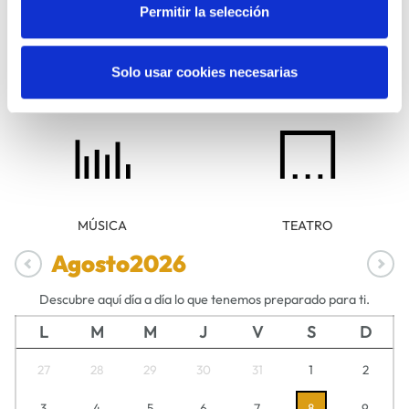
Permitir la selección
Solo usar cookies necesarias
DANZA
FAMILIAS
MÚSICA
TEATRO
Agosto
2026
Descubre aquí día a día lo que tenemos preparado para ti.
L
M
M
J
V
S
D
27
28
29
30
31
1
2
3
4
5
6
7
8
9