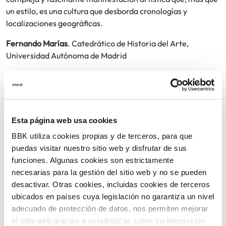
un estilo, es una cultura que desborda cronologías y
localizaciones geográficas.
Fernando Marías
. Catedrático de Historia del Arte,
Universidad Autónoma de Madrid
A partir de 75 €
Entradas:
Precio
Amigos del Museo – Presencial | 95 €
Esta página web usa cookies
Público general – Presencial | 125€
Reducida – Presencial * | 110€
BBK utiliza cookies propias y de terceros, para que
Amigos del Museo – Online | 75€
Público general – Online | 100€
puedas visitar nuestro sitio web y disfrutar de sus
Reducida – Online * | 90€
funciones. Algunas cookies son estrictamente
Ciclo + Amigo Individual. Presencial | 140€
necesarias para la gestión del sitio web y no se pueden
Ciclo + Amigo Individual. Online | 120€
Ciclo + Amigo Senior. Presencial | 120€
desactivar. Otras cookies, incluidas cookies de terceros
Ciclo + Amigo Senior. Online | 100€
ubicados en países cuya legislación no garantiza un nivel
Observaciones
*Reducida: Mayores de 65 años, personas desempleadas, estudiantes
adecuado de protección de datos, nos permiten mejorar
y docentes. Imprescindible presentar la documentación oficial
el sitio web gracias a estadísticas sobre su interacción
correspondiente para beneficiarse de la tarifa reducida. La tarifa de