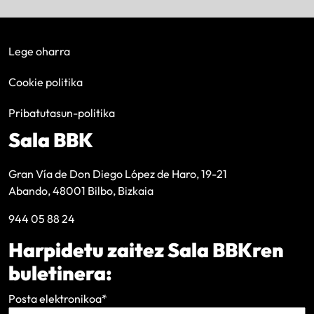
Lege oharra
Cookie politika
Pribatutasun-politika
Sala BBK
Gran Vía de Don Diego López de Haro, 19-21
Abando, 48001 Bilbo, Bizkaia
944 05 88 24
Harpidetu zaitez Sala BBKren
buletinera:
Posta elektronikoa
*