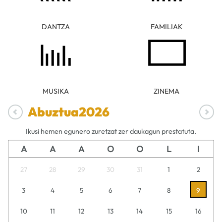
DANTZA
FAMILIAK
MUSIKA
ZINEMA
Abuztua
2026
Ikusi hemen egunero zuretzat zer daukagun prestatuta.
A
A
A
O
O
L
I
27
28
29
30
31
1
2
3
4
5
6
7
8
9
10
11
12
13
14
15
16