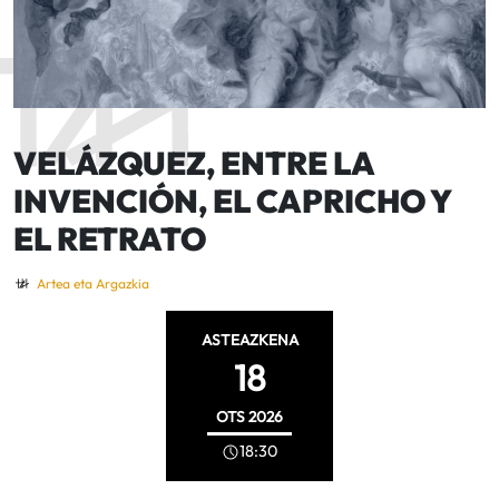
VELÁZQUEZ, ENTRE LA
INVENCIÓN, EL CAPRICHO Y
EL RETRATO
Artea eta Argazkia
ASTEAZKENA
18
OTS
2026
18:30