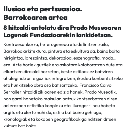
Ilusioa eta pertsuasioa.
Barrokoaren artea
8 hitzaldi antolatu dira Prado Museoaren
Lagunak Fundazioarekin lankidetzan.
Kontraesankorra, heterogeneoa eta definitzen zaila,
Barrokoa arkitektura, pintura eta eskultura da, baina baita
hirigintza, lorezaintza, dekorazioa, eszenografia, moda…
ere. Arte horiek guztiek era askotara kolaboratzen dute eta
elkartzen dira aldi horretan, beste estiloak ez baitziren
ahalegindu arte guztiak integratzen, ikuslea konbentzitzeko
eta hunkitzeko obra oso bat sortzeko. Francisco Calvo
Serraller hitzaldi zikloaren edizio honek, Prado Museotik,
non garai honetako maisulan batzuk kontserbatzen diren,
adierazpen artistiko konplexu eta liluragarri hau hobeto
argitu eta ulertu nahi du, estilo bat baino gehiago,
kronologiak eta kokapen geografikoak gainditzen dituen
kultura bat baita.