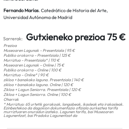
Fernando Marías
. Catedrático de Historia del Arte,
Universidad Autónoma de Madrid
Gutxieneko prezioa 75 €
Sarrerak:
Prezioa
Museoaren Lagunak – Presentziala | 95 €
Publiko orokorra – Presentziala | 125 €
Murriztua – Presentziala* | 110 €
Museoaren Lagunak – Online | 75 €
Publiko orokorra – Online | 100 €
Murriztua – Online* | 90 €
zikloa + banakako laguna. Presentziala | 140 €
zikloa + banakako laguna. Online | 120 €
Zikloa + Lagun Seniorra. Presentziala | 120 €
Zikloa + Lagun Seniorra. Online | 100 €
Oharrak
* Murriztua: 65 urtetik gorakoak, langabeak, ikasleak eta irakasleak.
Ezinbestekoa da dagokion dokumentazio ofiziala aurkeztea tarifa
murriztuaren onuradun izateko. Lagunen tarifa, bai Museoaren
Lagunentzat, bai Pradoko Lagunentzat da