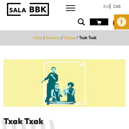
EUS
CAS
Abrir 
Inicio
/
Eventos
/
Danza
/
Txak Txak
Txak Txak