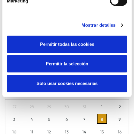
Marketing
DANZA
FAMILIAS
Mostrar detalles
Permitir todas las cookies
MÚSICA
TEATRO
Permitir la selección
Agosto
2026
Solo usar cookies necesarias
Descubre aquí día a día lo que tenemos preparado para ti.
L
M
M
J
V
S
D
27
28
29
30
31
1
2
3
4
5
6
7
8
9
10
11
12
13
14
15
16