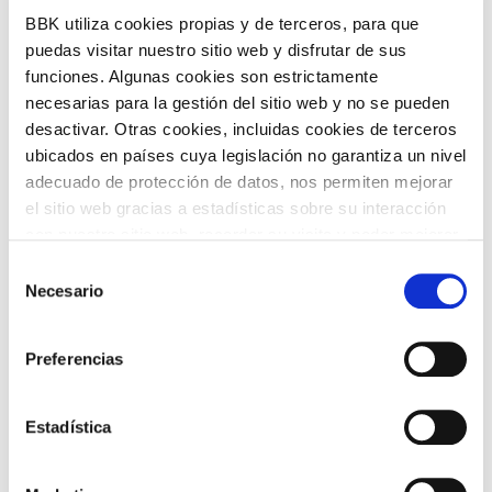
BBK utiliza cookies propias y de terceros, para que
COMPARTIR
puedas visitar nuestro sitio web y disfrutar de sus
funciones. Algunas cookies son estrictamente
VOLVER
necesarias para la gestión del sitio web y no se pueden
desactivar. Otras cookies, incluidas cookies de terceros
ubicados en países cuya legislación no garantiza un nivel
adecuado de protección de datos, nos permiten mejorar
TEMÁTICAS
el sitio web gracias a estadísticas sobre su interacción
con nuestro sitio web, recordar su visita y poder mejorar
sus intereses. Además, compartimos información sobre
Selección
el uso que haga del sitio web con nuestros partners de
Necesario
de
análisis web , quienes pueden combinarla con otra
consentimiento
información que les haya proporcionado o que hayan
Preferencias
recopilado a partir del uso que haya hecho de sus
servicios. A continuación, puede seleccionar sus
ARTE Y
CINE
preferencias.
FOTOGRAFÍA
Estadística