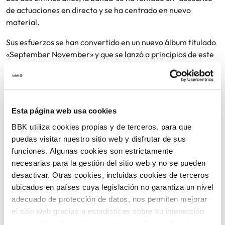
de actuaciones en directo y se ha centrado en nuevo
material.
Sus esfuerzos se han convertido en un nuevo álbum titulado
«September November» y que se lanzó a principios de este
2023 por Cherry Red Records.
Grabado en un rancho del condado rural de San Diego,
California, el álbum es el primero de The Long Ryders tras
el triste fallecimiento de su bajista de toda la vida Tom
Esta página web usa cookies
Stevens.
BBK utiliza cookies propias y de terceros, para que
puedas visitar nuestro sitio web y disfrutar de sus
No hay nada como The Long Ryders en directo, ni entonces
funciones. Algunas cookies son estrictamente
ni ahora. Vaya a verlos y disfrute del viaje de su vida.
necesarias para la gestión del sitio web y no se pueden
Ensilla y agárrate fuerte.
desactivar. Otras cookies, incluidas cookies de terceros
ubicados en países cuya legislación no garantiza un nivel
adecuado de protección de datos, nos permiten mejorar
20 €
Entradas:
el sitio web gracias a estadísticas sobre su interacción
con nuestro sitio web, recordar su visita y poder mejorar