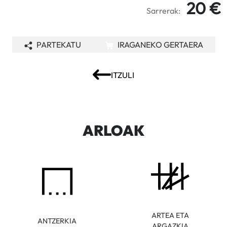
20 €
Sarrerak:
PARTEKATU
IRAGANEKO GERTAERA
ITZULI
ARLOAK
ARTEA ETA
ANTZERKIA
ARGAZKIA