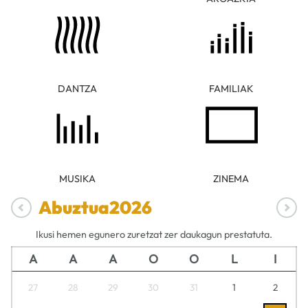
DANTZA
FAMILIAK
MUSIKA
ZINEMA
Abuztua
2026
Ikusi hemen egunero zuretzat zer daukagun prestatuta.
A
A
A
O
O
L
I
27
28
29
30
31
1
2