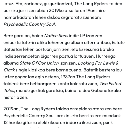
lotuz. Eta, zorionez, gu guztiontzat, The Long Ryders taldea
berriro jarri zen abian 2019ko otsailaren 19an, hiru
hamarkadatan lehen diskoa argitaratu zuenean:
Psychedelic Country Soul.
Bere garaian, haien
Native Sons
indie LP izan zen
unibertsitate-irratiko lehenengo album alternatiboa, Estatu
Batuetan lehen postuan jarri zen, eta Erresuma Batuko
indie zerrendetan bigarren postua lortu zuen. Hurrengo
albuma
State Of Our Union
izan zen,
Looking For Lewis &
Clark
single klasikoa bere barne zuena. Batetik bestera lau
urtez gogor lan egin ostean, 1987an The Long Ryders
taldeak bere beltxargaren kanta kaleratu zuen,
Two Fisted
Tales
, mundu guztiak goretsia, baina taldea Gabonetarako
historia zen.
2019an, The Long Ryders taldea errepidera atera zen bere
Psychedelic Country Soul-arekin, eta berriro ere munduak
12 hariko gitarra elektrikoaren indarra ikusi zuen, punk