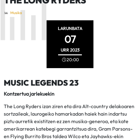
Musika
LARUNBATA
07
URR
2023
20:00
MUSIC LEGENDS 23
Kontzertua jarlekuekin
The Long Ryders izan ziren eta dira Alt-country delakoaren
sortzaileak, laurogeiko hamarkadan haiek hain indartsu
piztu aurretik existitzen ez zen musika-generoa, eta kate
amerikarrean katebegi garrantzitsua dira, Gram Parsons-
en Flying Burrito Bros taldea Wilco eta Jayhawks-ekin