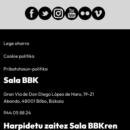
Lege oharra
Cookie politika
Pribatutasun-politika
Sala BBK
Gran Vía de Don Diego López de Haro, 19-21
Abando, 48001 Bilbo, Bizkaia
944 05 88 24
Harpidetu zaitez Sala BBKren