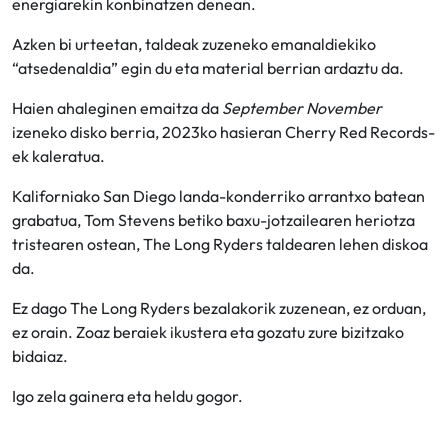
energiarekin konbinatzen denean.
Azken bi urteetan, taldeak zuzeneko emanaldiekiko
“atsedenaldia” egin du eta material berrian ardaztu da.
Haien ahaleginen emaitza da
September November
izeneko disko berria, 2023ko hasieran Cherry Red Records-
ek kaleratua.
Kaliforniako San Diego landa-konderriko arrantxo batean
grabatua, Tom Stevens betiko baxu-jotzailearen heriotza
tristearen ostean, The Long Ryders taldearen lehen diskoa
da.
Ez dago The Long Ryders bezalakorik zuzenean, ez orduan,
ez orain. Zoaz beraiek ikustera eta gozatu zure bizitzako
bidaiaz.
Igo zela gainera eta heldu gogor.