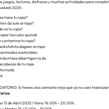
de juegos, lecturas, disfraces y muchas actividades para comple
Euskadi 2025:
e hace tu ropa?
iten da zule arropa?
e va tu ropa?
ropari buruzko ipuinak
 contamina tu ropa?
 ezkutatuta dagoen arropa
 animados sostenibles
 irakurtzea dibertigarria da
ecabezas de tu ropa
eta moda
al
TORIO: Si tienes una camiseta vieja que ya no uses traela para
arios:
 13 de Abril 2025 / Hora: 16.00h – 20.00h.
4 y Martes 15 / 11.00h – 19.00h