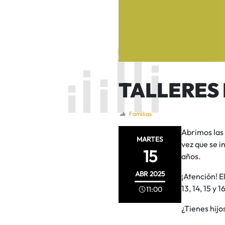
TALLERES
Familias
Abrimos las 
MARTES
vez que se i
15
años.
ABR
2025
¡Atención! E
13, 14, 15 y 1
11:00
¿Tienes hijo