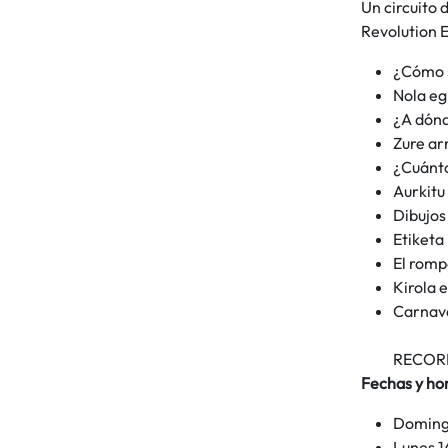
Un circuito 
Revolution 
¿Cómo s
Nola eg
¿A dónd
Zure ar
¿Cuánto
Aurkitu
Dibujos
Etiketa
El romp
Kirola 
Carnav
RECORDA
Fechas y hor
Domingo
Lunes 1