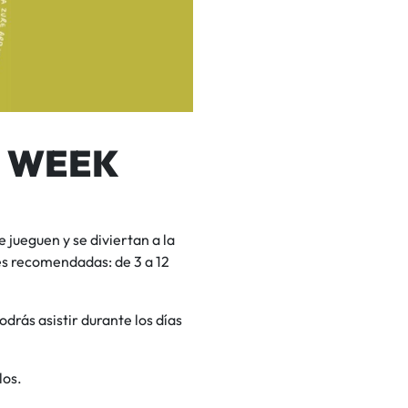
N WEEK
 jueguen y se diviertan a la
es recomendadas: de 3 a 12
odrás asistir durante los días
los.