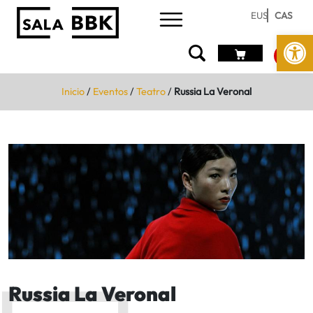
EUS
CAS
Abrir 
Inicio
/
Eventos
/
Teatro
/
Russia La Veronal
Russia La Veronal