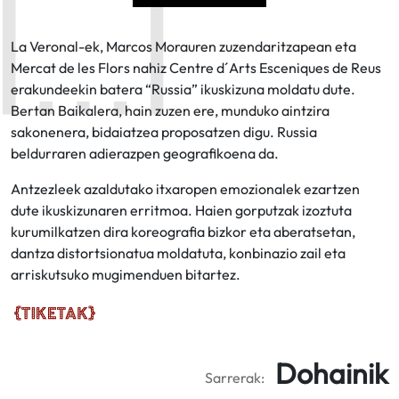
La Veronal-ek, Marcos Morauren zuzendaritzapean eta
Mercat de les Flors nahiz Centre d´Arts Esceniques de Reus
erakundeekin batera “Russia” ikuskizuna moldatu dute.
Bertan Baikalera, hain zuzen ere, munduko aintzira
sakonenera, bidaiatzea proposatzen digu. Russia
beldurraren adierazpen geografikoena da.
Antzezleek azaldutako itxaropen emozionalek ezartzen
dute ikuskizunaren erritmoa. Haien gorputzak izoztuta
kurumilkatzen dira koreografia bizkor eta aberatsetan,
dantza distortsionatua moldatuta, konbinazio zail eta
arriskutsuko mugimenduen bitartez.
Dohainik
Sarrerak: