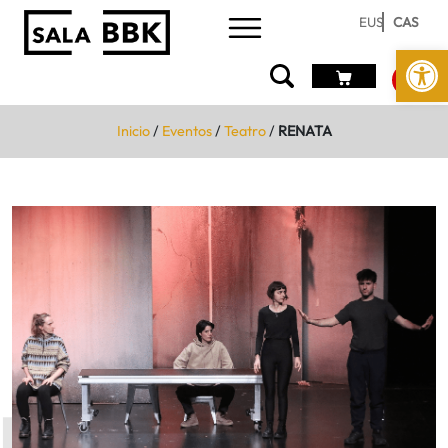
EUS
CAS
Abrir 
Inicio
/
Eventos
/
Teatro
/
RENATA