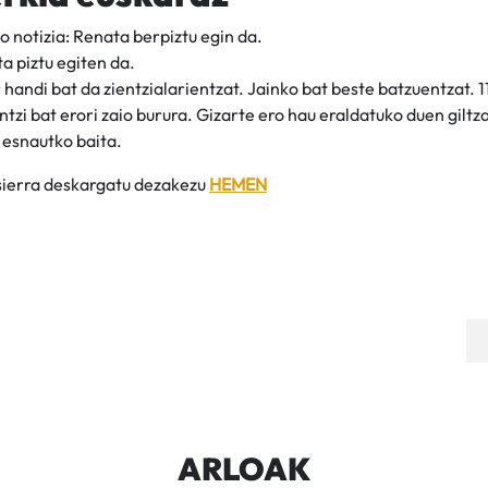
 notizia: Renata berpiztu egin da.
ta piztu egiten da.
 handi bat da zientzialarientzat. Jainko bat beste batzuentzat. 11
ntzi bat erori zaio burura. Gizarte ero hau eraldatuko duen giltz
 esnautko baita.
ierra deskargatu dezakezu
HEMEN
ARLOAK