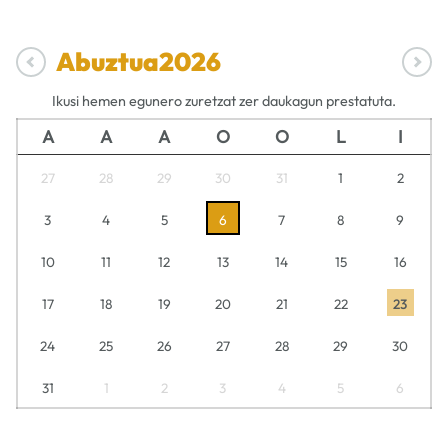
Abuztua
2026
Ikusi hemen egunero zuretzat zer daukagun prestatuta.
A
A
A
O
O
L
I
27
28
29
30
31
1
2
3
4
5
6
7
8
9
10
11
12
13
14
15
16
17
18
19
20
21
22
23
24
25
26
27
28
29
30
31
1
2
3
4
5
6