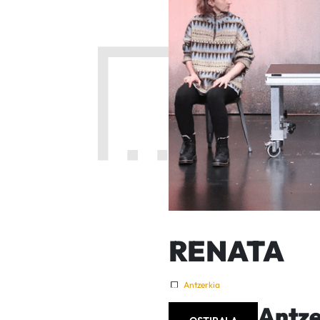
RENATA
Antzerkia
Antze