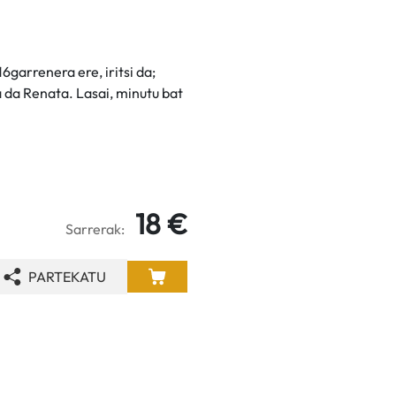
6garrenera ere, iritsi da;
a da Renata. Lasai, minutu bat
18 €
Sarrerak:
PARTEKATU