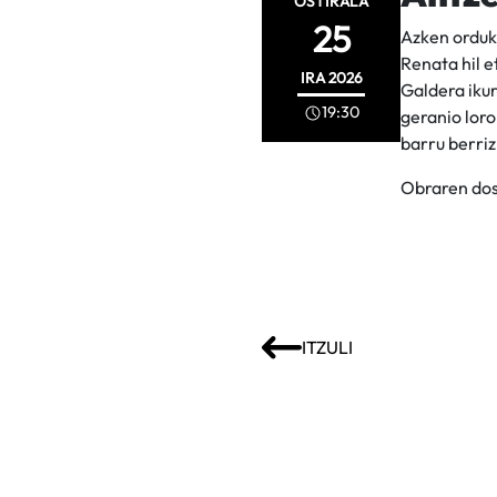
OSTIRALA
25
Azken orduko
Renata hil e
IRA
2026
Galdera ikur
19:30
geranio loro
barru berriz
Obraren dos
ITZULI