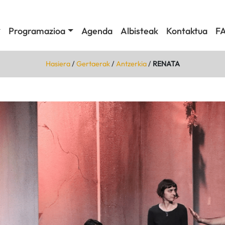
Programazioa
Agenda
Albisteak
Kontaktua
F
Hasiera
/
Gertaerak
/
Antzerkia
/
RENATA