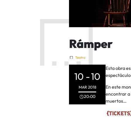
Rámper
Teatro
Esta obra es
10 -
10
espectáculo.
En este mon
MAR
2018
encontrar a 
20:00
muertos…