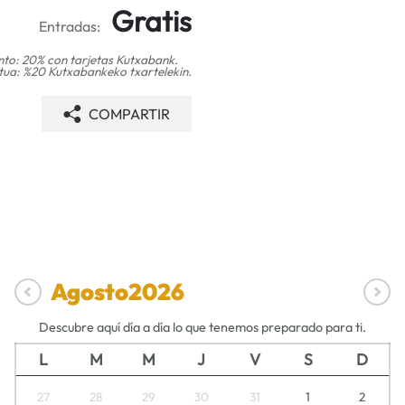
Gratis
Entradas:
to: 20% con tarjetas Kutxabank.
ua: %20 Kutxabankeko txartelekin.
COMPARTIR
Agosto
2026
Descubre aquí día a día lo que tenemos preparado para ti.
L
M
M
J
V
S
D
27
28
29
30
31
1
2