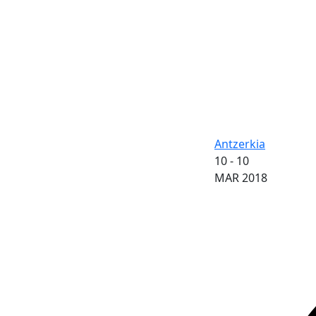
Antzerkia
10 -
10
MAR
2018