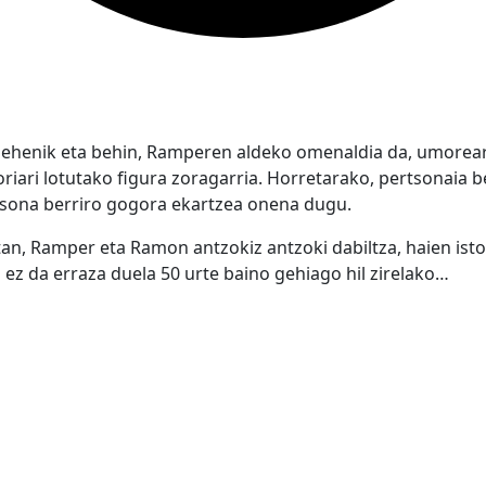
lehenik eta behin, Ramperen aldeko omenaldia da, umorea
riari lotutako figura zoragarria. Horretarako, pertsonaia b
tsona berriro gogora ekartzea onena dugu.
an, Ramper eta Ramon antzokiz antzoki dabiltza, haien isto
 ez da erraza duela 50 urte baino gehiago hil zirelako…