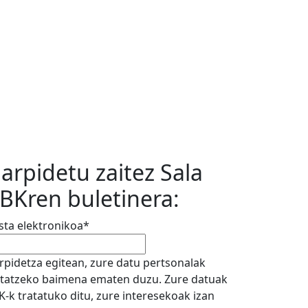
arpidetu zaitez Sala
BKren buletinera:
sta elektronikoa
*
rpidetza egitean, zure datu pertsonalak
atatzeko baimena ematen duzu. Zure datuak
K-k tratatuko ditu, zure interesekoak izan