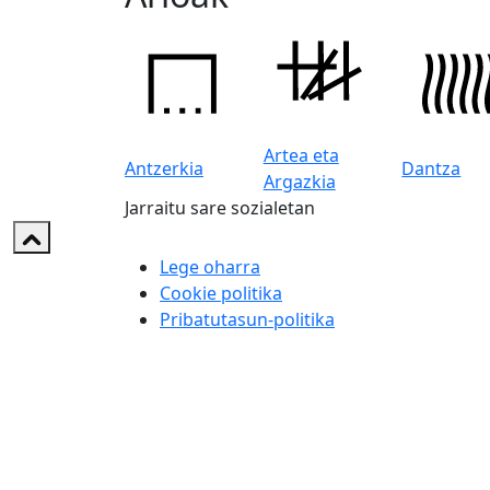
Artea eta
Antzerkia
Dantza
Argazkia
Jarraitu sare sozialetan
Lege oharra
Cookie politika
Pribatutasun-politika