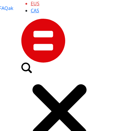
EUS
FAQak
CAS