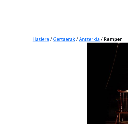
Hasiera
/
Gertaerak
/
Antzerkia
/
Ramper