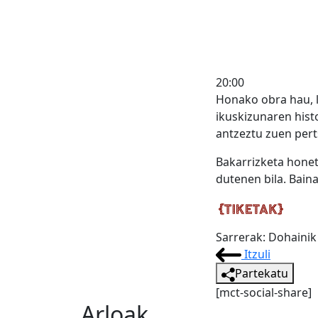
20:00
Honako obra hau, 
ikuskizunaren histo
antzeztu zuen per
Bakarrizketa honet
dutenen bila. Baina
Sarrerak:
Dohainik
Itzuli
Partekatu
[mct-social-share]
Arloak