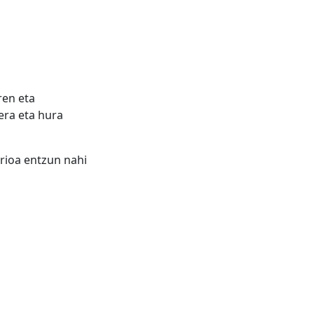
ren eta
era eta hura
rioa entzun nahi