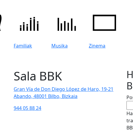
Familiak
Musika
Zinema
Sala BBK
H
B
Gran Vía de Don Diego López de Haro, 19-21
Abando, 48001 Bilbo, Bizkaia
Po
944 05 88 24
Ha
tr
BB