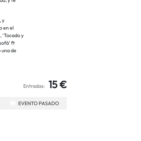
, y
o en el
, ‘Tocado y
ofá’ ft
o una de
15 €
Entradas:
EVENTO PASADO