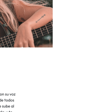
on su voz
 de todos
 sube al
da, y te