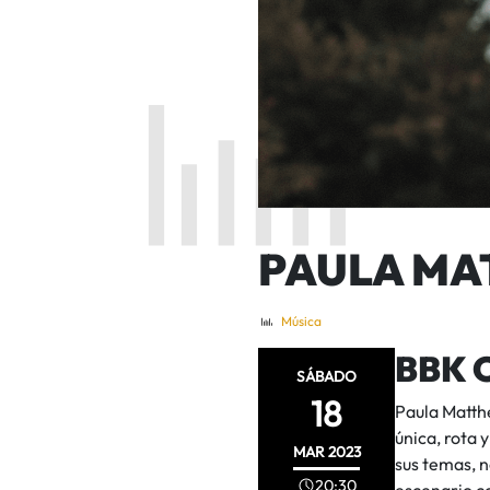
PAULA MA
Música
BBK 
SÁBADO
18
Paula Matthe
única, rota 
MAR
2023
sus temas, n
20:30
escenario co