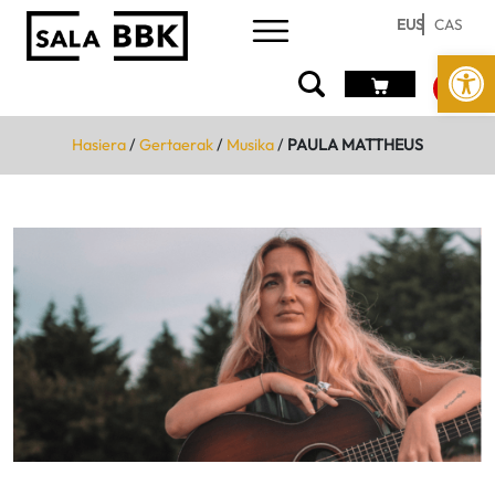
EUS
CAS
Open
Hasiera
/
Gertaerak
/
Musika
/
PAULA MATTHEUS