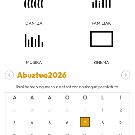
DANTZA
FAMILIAK
MUSIKA
ZINEMA
Abuztua
2026
Ikusi hemen egunero zuretzat zer daukagun prestatuta.
A
A
A
O
O
L
I
27
28
29
30
31
1
2
3
4
5
6
7
8
9