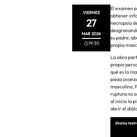
El examen p
VIERNES
obtener info
27
necropsia de
desgranando 
MAR
2026
su padre, a
19:30
propia mascu
La obra part
propio perso
qué es lo ma
pieza avanza
masculino. P
ruptura no s
al inicio la
abrir el diál