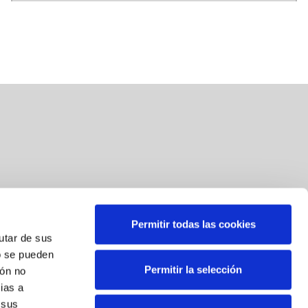
Permitir todas las cookies
Suscríbete a nuestra newsletter
rutar de sus
o se pueden
Correo
*
Permitir la selección
ión no
ias a
Al suscribirse, usted consiente el tratamiento de sus datos
 sus