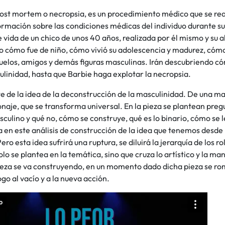
ost mortem o necropsia, es un procedimiento médico que se rea
rmación sobre las condiciones médicas del individuo durante su 
 vida de un chico de unos 40 años, realizada por él mismo y su al
cómo fue de niño, cómo vivió su adolescencia y madurez, cómo l
buelos, amigos y demás figuras masculinas. Irán descubriendo c
linidad, hasta que Barbie haga explotar la necropsia.
e de la idea de la deconstrucción de la masculinidad. De una mas
naje, que se transforma universal. En la pieza se plantean preg
sculino y qué no, cómo se construye, qué es lo binario, cómo se 
 en este análisis de construcción de la idea que tenemos desde
ero esta idea sufrirá una ruptura, se diluirá la jerarquía de los r
olo se plantea en la temática, sino que cruza lo artístico y la ma
 pieza se va construyendo, en un momento dado dicha pieza se r
ogo al vacío y a la nueva acción.