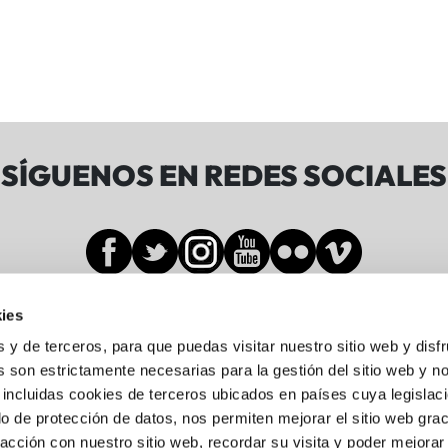
SÍGUENOS EN REDES SOCIALES
ies
Sala BBK
s y de terceros, para que puedas visitar nuestro sitio web y disf
 son estrictamente necesarias para la gestión del sitio web y n
 incluidas cookies de terceros ubicados en países cuya legislac
Gran Vía de Don Diego López de Haro, 19-21
o de protección de datos, nos permiten mejorar el sitio web grac
Abando, 48001 Bilbo, Bizkaia
racción con nuestro sitio web, recordar su visita y poder mejorar