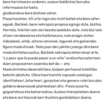
bere heriotzaren ondoren, osasun baldintzei buruzko
informazioa lortzeko.
gizabanakoa bere bizitzan zehar.
Pieza honetan, 40 urte inguruko mutil batek eta bere alter-
egoak, Barbiek, bere nekropsia propioa egingo dute, bizitza.
Horrela, txikitan izan zen bezala azalduko dute, nola bizi izan
zituen nerabezaroa eta heldutasuna, nola eragin zioten
irakasleek, aitak, aitona-amonek, lagunek eta gainerako
figura maskulinoek. Nola joan den jakiten joango dira bere
maskulinitatea osatuz, Barbiek nekropsia leherrarazi arte.
‘Lo peor que le puede pasar a un niño” eraikuntza aztertzen
duen proposamen eszeniko bat da — eta
Maskulinitatea deseraikitzea, bizipen pertsonal kolektibo
batetik abiatuta. Obra haurtzarotik inposatu zaizkigun
identitateari, bitarteari, gorputzei eta genero-rolei buruzko
galdera deserosoak planteatzen ditu. Pieza ausarta,
gogoetatsua eta beharrezkoa, ikuslea interpelatzen duena
eta bere ziurtasunak berrikustera gonbidatzen duena.