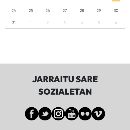
24
25
26
27
28
29
30
31
1
2
3
4
5
6
JARRAITU SARE
SOZIALETAN