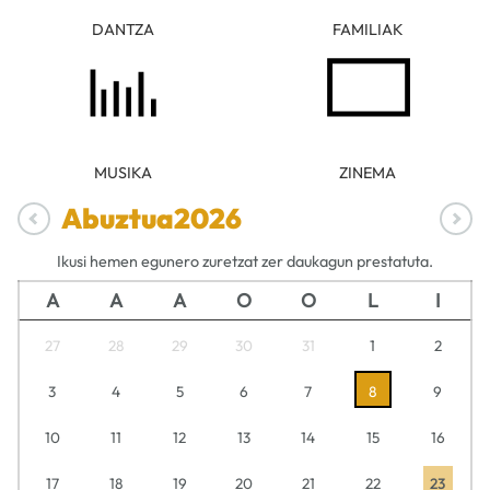
DANTZA
FAMILIAK
MUSIKA
ZINEMA
Abuztua
2026
Ikusi hemen egunero zuretzat zer daukagun prestatuta.
A
A
A
O
O
L
I
27
28
29
30
31
1
2
3
4
5
6
7
8
9
10
11
12
13
14
15
16
17
18
19
20
21
22
23