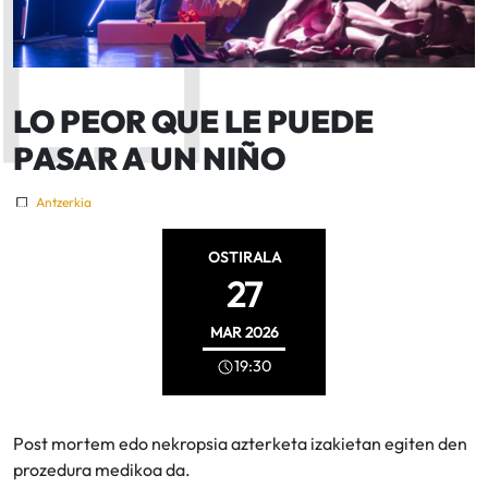
LO PEOR QUE LE PUEDE
PASAR A UN NIÑO
Antzerkia
OSTIRALA
27
MAR
2026
19:30
Post mortem edo nekropsia azterketa izakietan egiten den
prozedura medikoa da.