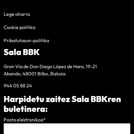
Lege oharra
Cookie politika
Pribatutasun-politika
Sala BBK
Gran Vía de Don Diego López de Haro, 19-21
Abando, 48001 Bilbo, Bizkaia
944 05 88 24
Harpidetu zaitez Sala BBKren
buletinera:
Posta elektronikoa
*