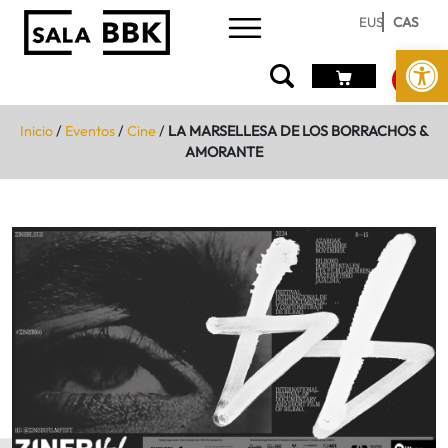
EUS
CAS
Abrir 
Inicio
/
Eventos
/
Cine
/
LA MARSELLESA DE LOS BORRACHOS &
AMORANTE