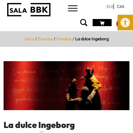
EUS
CAS
Abrir 
Inicio
/
Eventos
/
Familias
/
La dulce Ingeborg
La dulce Ingeborg