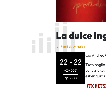
La dulce I
Familiak
,
Antzerkia
Cia Andrea 
22 -
22
Txotxongilo 
berpizteko. 
AZA
2021
esker guztiz
19:00