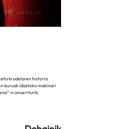
keta krudelaren historia
en buruak idazteko makinari
ena”-n oinarriturik.
Dohainik