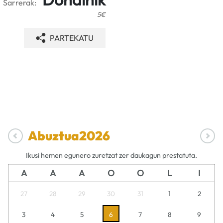
Sarrerak:
5€
PARTEKATU
Abuztua
2026
Ikusi hemen egunero zuretzat zer daukagun prestatuta.
A
A
A
O
O
L
I
27
28
29
30
31
1
2
3
4
5
6
7
8
9