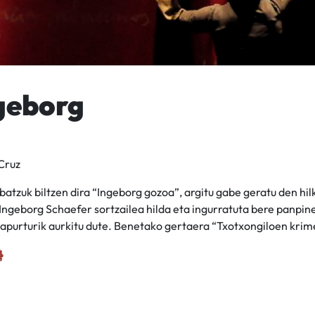
ngeborg
Cruz
batzuk biltzen dira “Ingeborg gozoa”, argitu gabe geratu den hil
Ingeborg Schaefer sortzailea hilda eta ingurratuta bere panpin
 apurturik aurkitu dute. Benetako gertaera “Txotxongiloen krim