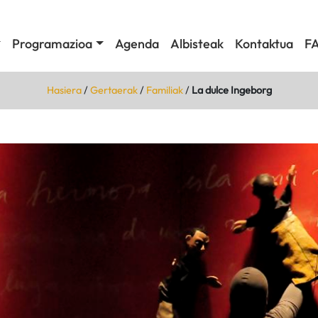
Programazioa
Agenda
Albisteak
Kontaktua
F
Hasiera
/
Gertaerak
/
Familiak
/
La dulce Ingeborg