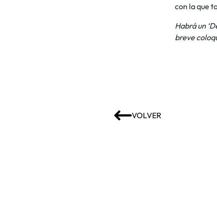
con la que t
Habrá un ‘D
breve coloqu
VOLVER