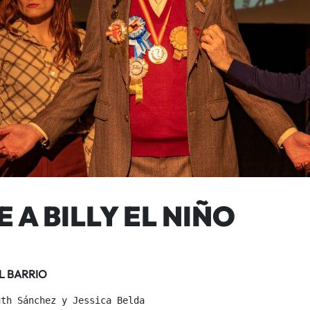
A BILLY EL NIÑO
L BARRIO
th Sánchez y Jessica Belda
