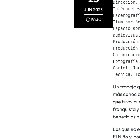
Dirección: 
Intérpretes
JUN
2023
Escenografí
19:30
Iluminación
Espacio son
audiovisual
Producción 
Producción 
Comunicació
Fotografía:
Cartel: Jac
Técnica: T
Un trabajo q
más conocido
que tuvo la 
franquista y
beneficios a
Los que no e
El Niño y, po