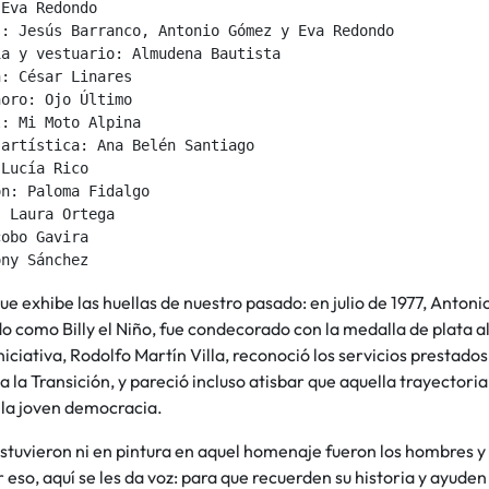
Eva Redondo

: Jesús Barranco, Antonio Gómez y Eva Redondo

a y vestuario: Almudena Bautista

: César Linares

oro: Ojo Último

: Mi Moto Alpina

artística: Ana Belén Santiago

Lucía Rico

n: Paloma Fidalgo

 Laura Ortega

obo Gavira

ony Sánchez 
ue exhibe las huellas de nuestro pasado: en julio de 1977, Anton
 como Billy el Niño, fue condecorado con la medalla de plata al 
iniciativa, Rodolfo Martín Villa, reconoció los servicios prestados
 a la Transición, y pareció incluso atisbar que aquella trayectori
 la joven democracia.
stuvieron ni en pintura en aquel homenaje fueron los hombres y m
r eso, aquí se les da voz: para que recuerden su historia y ayuden 