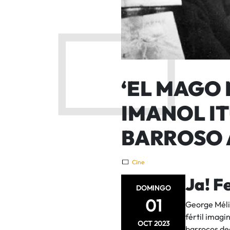
‘EL MAGO 
IMANOL IT
BARROSO 
Cine
Ja! F
DOMINGO
01
George Méliè
fértil imagi
OCT
2023
barrocos dec