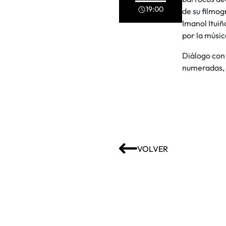
19:00
de su filmog
Imanol Ituiñ
por la músic
Diálogo con
numeradas, 
VOLVER