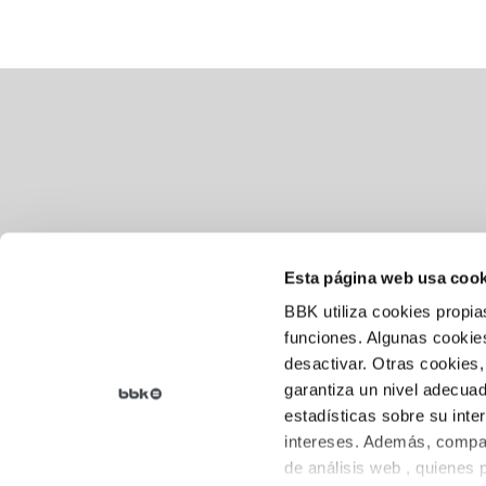
Esta página web usa cook
BBK utiliza cookies propia
Aviso legal
funciones. Algunas cookies
desactivar. Otras cookies,
Política de cookies
garantiza un nivel adecuad
Política de privacidad
estadísticas sobre su inte
intereses. Además, compar
de análisis web , quienes