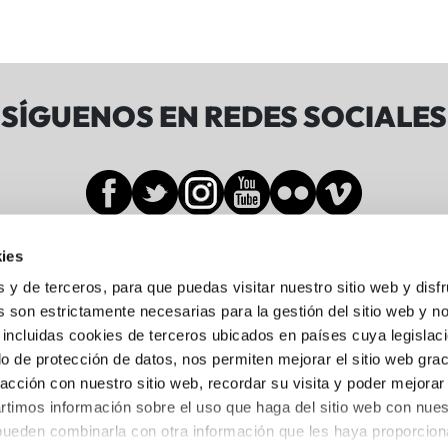
SÍGUENOS EN REDES SOCIALES
ies
Sala BBK
s y de terceros, para que puedas visitar nuestro sitio web y disf
 son estrictamente necesarias para la gestión del sitio web y n
 incluidas cookies de terceros ubicados en países cuya legislac
Gran Vía de Don Diego López de Haro, 19-21
o de protección de datos, nos permiten mejorar el sitio web grac
Abando, 48001 Bilbo, Bizkaia
racción con nuestro sitio web, recordar su visita y poder mejorar
944 05 88 24
timos información sobre el uso que haga del sitio web con nues
 pueden combinarla con otra información que les haya proporcio