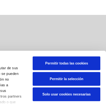
Permitir todas las cookies
Suscríbete a nuestra newsletter
rutar de sus
o se pueden
Correo
*
Permitir la selección
ión no
ias a
Al suscribirse, usted consiente el tratamiento de sus datos
 sus
Solo usar cookies necesarias
personales. Sus datos serán tratados por BBK para el envío
tros partners
de comunicaciones informativas y novedades que puedan
nado o que