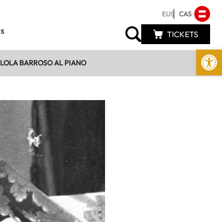
EUS
CAS
s
TICKETS
Abrir 
N LOLA BARROSO AL PIANO