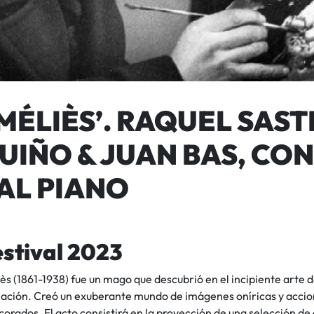
MÉLIÈS’. RAQUEL SAST
UIÑO & JUAN BAS, CON
AL PIANO
estival 2023
s (1861-1938) fue un mago que descubrió en el incipiente arte d
nación. Creó un exuberante mundo de imágenes oníricas y accion
orados. El acto consistirá en la proyección de una selección d