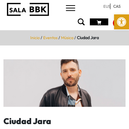
EUS
CAS
Abrir 
Inicio
/
Eventos
/
Música
/
Ciudad Jara
Ciudad Jara