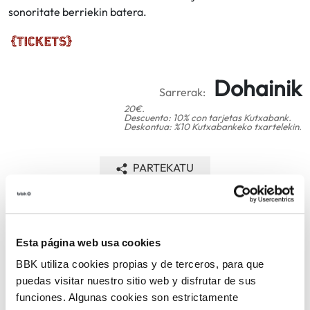
sonoritate berriekin batera.
Dohainik
Sarrerak:
20€.
Descuento: 10% con tarjetas Kutxabank.
Deskontua: %10 Kutxabankeko txartelekin.
PARTEKATU
ITZULI
Esta página web usa cookies
BBK utiliza cookies propias y de terceros, para que
ARLOAK
puedas visitar nuestro sitio web y disfrutar de sus
funciones. Algunas cookies son estrictamente