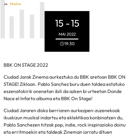
Musika
15 -
15
MAI
2022
19:30
BBK ON STAGE 2022
Ciudad Jarak Zinema aurkeztuko du BBK aretoan BBK ON
STAGE! Zikloan. Pablo Sanchez buru duen taldea estatuko
eszenatokirik onenetan ibili da azken bi urteetan Donde
Nace el Infarto albuma eta BBK On Stage!
Ciudad Jararen disko berriaren aurkezpen-zuzenekoak
ikuskizun musikal indartsu eta eklektikoa konbinatzen du,
Pablo Sanchezen hitzak pop, indie, rock inspirazioko doinu
eta erritmoekin eta taldeak Zineman jorratu dituen