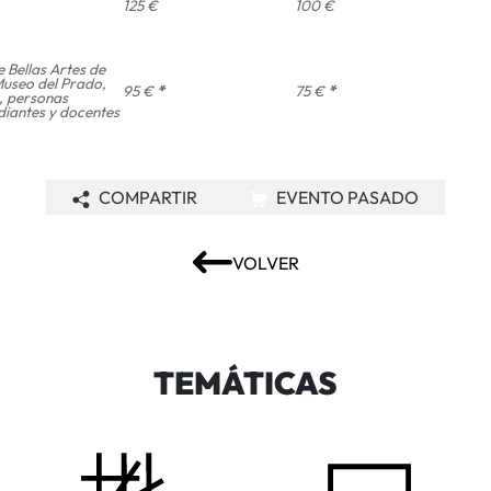
125 €
100 €
 Bellas Artes de
Museo del Prado,
95 €
*
75 €
*
, personas
iantes y docentes
COMPARTIR
EVENTO PASADO
VOLVER
TEMÁTICAS