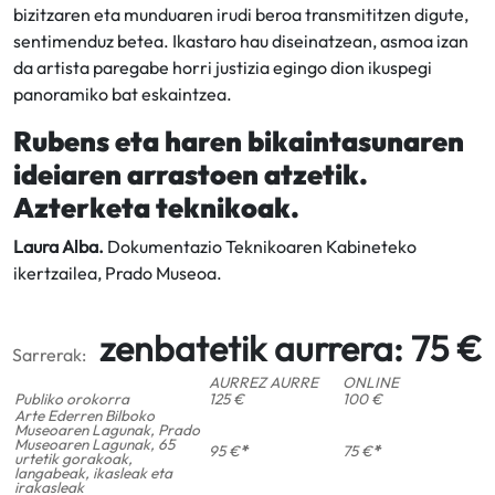
bizitzaren eta munduaren irudi beroa transmititzen digute,
sentimenduz betea. Ikastaro hau diseinatzean, asmoa izan
da artista paregabe horri justizia egingo dion ikuspegi
panoramiko bat eskaintzea.
Rubens eta haren bikaintasunaren
ideiaren arrastoen atzetik.
Azterketa teknikoak.
Laura Alba.
Dokumentazio Teknikoaren Kabineteko
ikertzailea, Prado Museoa.
zenbatetik aurrera: 75 €
Sarrerak:
AURREZ AURRE
ONLINE
Publiko orokorra
125 €
100 €
Arte Ederren Bilboko
Museoaren Lagunak, Prado
Museoaren Lagunak, 65
95 €
*
75 €
*
urtetik gorakoak,
langabeak, ikasleak eta
irakasleak