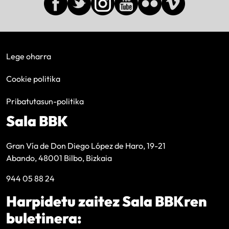
Lege oharra
Cookie politika
Pribatutasun-politika
Sala BBK
Gran Vía de Don Diego López de Haro, 19-21
Abando, 48001 Bilbo, Bizkaia
944 05 88 24
Harpidetu zaitez Sala BBKren
buletinera: