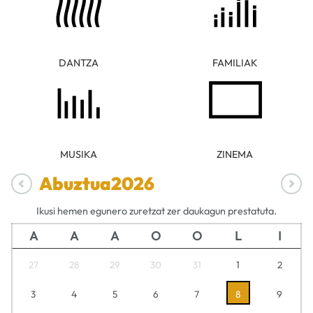
DANTZA
FAMILIAK
MUSIKA
ZINEMA
Abuztua
2026
Ikusi hemen egunero zuretzat zer daukagun prestatuta.
A
A
A
O
O
L
I
27
28
29
30
31
1
2
3
4
5
6
7
8
9