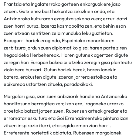
Frantzia eta Ingalaterrako gorteen enkarguak ere jaso
zituen. Gutxienez bost hizkuntza zekizkien ondo, eta
Antzinaroko kulturaren ezagutza sakona zuen; erruz idatzi
zuen horri buruz. Izaeraz kosmopolita zen, eta behin esan
zuen etxean sentitzen zela munduko leku guztietan.
Ezaugarri horiek eraginda, Espainiako monarkiaren
zerbitzura jardun zuen diplomatiko gisa; haren parte ziren
hegoaldeko Herbehereak. Haren gutunek agertzen digute
zeregin hori Europan bakea bilatzeko zeregin gisa planteatu
ziola bere buruari. Gutun horiek berek, haren lanekin
batera, erakusten digute izaeran jarrera estoikoa eta
epikureoa uztartzen zituela, paradoxikoki.
Margolari gisa, izan zuen anbiziorik handiena Antzinaroko
handitasuna berregitea zen; izan ere, iraganeko urrezko
aroetako batzat jotzen zuen. Rubensen arteak greziar eta
erromatar eskultura eta Goi Errenazimentuko pintura izan
zituen inspirazio iturri, eta segida eman zion horri.
Erreferente horietatik abiatuta, Rubensen margolanek