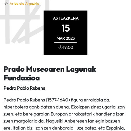
Artea eta Argazkia
ASTEAZKENA
15
MAR
2023
19:00
Prado Museoaren Lagunak
Fundazioa
Pedro Pablo Rubens
Pedro Pablo Rubens (1577-1640) figura erraldoia da,
hiperbolera gonbidatzen duena. Ekoizpen zinez ugaria izan
zuen, eta bere garaian Europan arrakastarik handiena izan
zuen margolaria da. Nagusiki Anberesen lan egin bazuen
ere, Italian bizi izan zen denboraldi luze batez, eta Espainia,