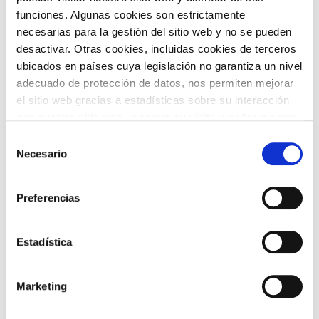
funciones. Algunas cookies son estrictamente
necesarias para la gestión del sitio web y no se pueden
desactivar. Otras cookies, incluidas cookies de terceros
TEMÁTICAS
ubicados en países cuya legislación no garantiza un nivel
adecuado de protección de datos, nos permiten mejorar
el sitio web gracias a estadísticas sobre su interacción
con nuestro sitio web, recordar su visita y poder mejorar
sus intereses. Además, compartimos información sobre
Selección
el uso que haga del sitio web con nuestros partners de
Necesario
de
análisis web , quienes pueden combinarla con otra
consentimiento
información que les haya proporcionado o que hayan
ARTE Y
CINE
Preferencias
recopilado a partir del uso que haya hecho de sus
FOTOGRAFÍA
servicios. A continuación, puede seleccionar sus
preferencias.
Estadística
Marketing
DANZA
FAMILIAS