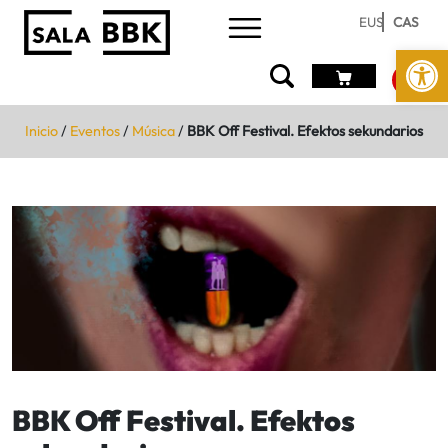
EUS
CAS
Abrir 
Inicio
/
Eventos
/
Música
/
BBK Off Festival. Efektos sekundarios
BBK Off Festival. Efektos