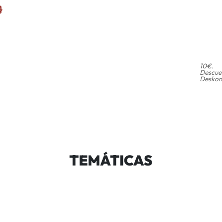
10€.
Descuen
Deskont
TEMÁTICAS