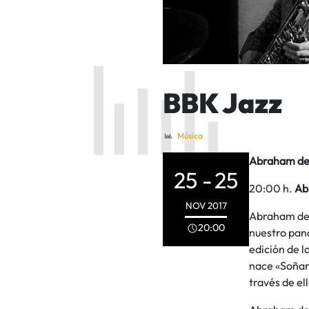
BBK Jazz
Música
Abraham de 
25 -
25
20:00 h.
Ab
NOV
2017
Abraham de 
20:00
nuestro pano
edición de l
nace «Soñar»
través de ell