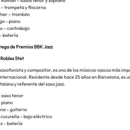
Román – saxos tenor y soprano
 – trompeta y fliscorno
cher – trombón
a – piano
ro – contrabajo
– batería
rega de Premios BBK Jazz
 Robles 5tet
 saxofonista y compositor, es uno de los músicos vascos más im
internacional. Residente desde hace 25 años en Barcelona, es u
talana y referente del saxo jazz.
– saxo tenor
 piano
na – guitarra
cucurella – bajo eléctrico
 – batería