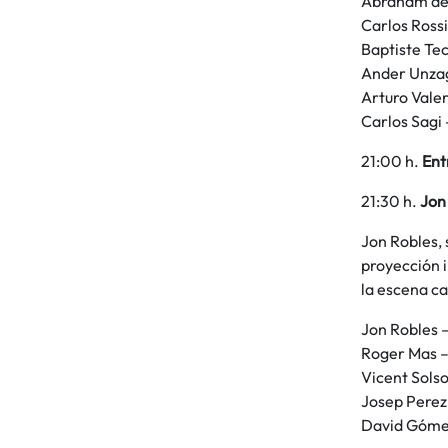
Abraham de 
Carlos Rossi
Baptiste Te
Ander Unzag
Arturo Vale
Carlos Sagi 
21:00 h.
Ent
21:30 h.
Jon
Jon Robles,
proyección 
la escena ca
Jon Robles 
Roger Mas –
Vicent Solso
Josep Perez 
David Gómez