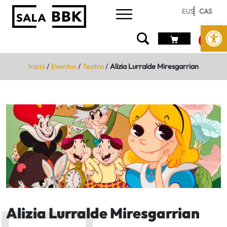
EUS
CAS
Abrir 
Inicio
/
Eventos
/
Teatro
/
Alizia Lurralde Miresgarrian
Alizia Lurralde Miresgarrian