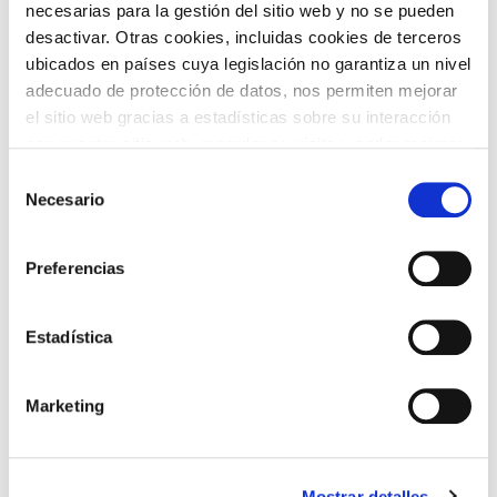
necesarias para la gestión del sitio web y no se pueden
TEMÁTICAS
desactivar. Otras cookies, incluidas cookies de terceros
ubicados en países cuya legislación no garantiza un nivel
adecuado de protección de datos, nos permiten mejorar
el sitio web gracias a estadísticas sobre su interacción
con nuestro sitio web, recordar su visita y poder mejorar
sus intereses. Además, compartimos información sobre
Selección
el uso que haga del sitio web con nuestros partners de
Necesario
de
ARTE Y
análisis web , quienes pueden combinarla con otra
CINE
consentimiento
FOTOGRAFÍA
información que les haya proporcionado o que hayan
Preferencias
recopilado a partir del uso que haya hecho de sus
servicios. A continuación, puede seleccionar sus
preferencias.
Estadística
DANZA
FAMILIAS
Marketing
Mostrar detalles