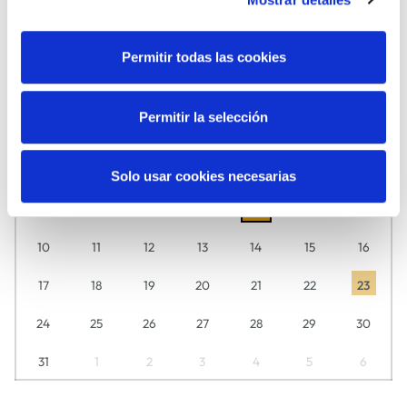
MÚSICA
TEATRO
Permitir todas las cookies
Agosto
2026
Descubre aquí día a día lo que tenemos preparado para ti.
Permitir la selección
L
M
M
J
V
S
D
27
28
29
30
31
1
2
Solo usar cookies necesarias
3
4
5
6
7
8
9
10
11
12
13
14
15
16
17
18
19
20
21
22
23
24
25
26
27
28
29
30
31
1
2
3
4
5
6