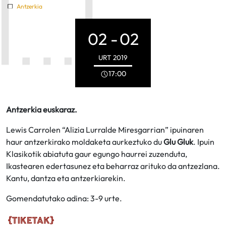
Antzerkia
02 -
02
URT
2019
17:00
Antzerkia euskaraz.
Lewis Carrolen “Alizia Lurralde Miresgarrian” ipuinaren
haur antzerkirako moldaketa aurkeztuko du
Glu Gluk
. Ipuin
Klasikotik abiatuta gaur egungo haurrei zuzenduta,
Ikastearen edertasunez eta beharraz arituko da antzezlana.
Kantu, dantza eta antzerkiarekin.
Gomendatutako adina: 3-9 urte.