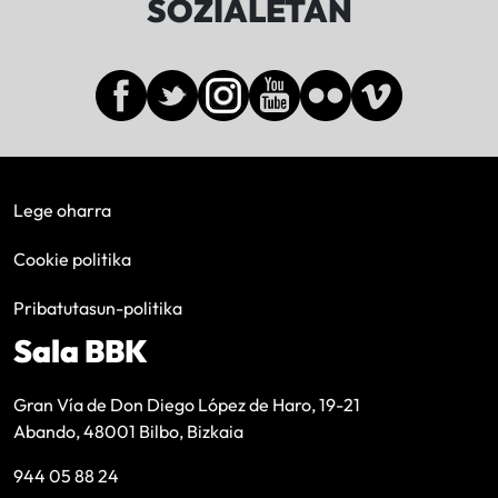
SOZIALETAN
Lege oharra
Cookie politika
Pribatutasun-politika
Sala BBK
Gran Vía de Don Diego López de Haro, 19-21
Abando, 48001 Bilbo, Bizkaia
944 05 88 24