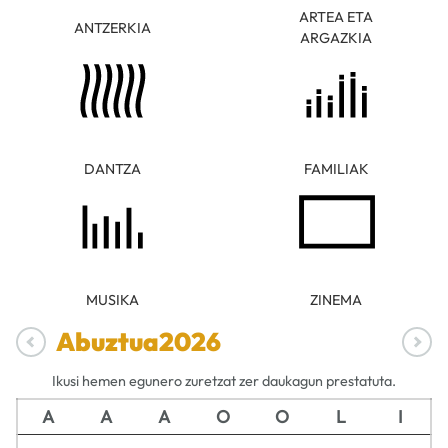
ARTEA ETA
ANTZERKIA
ARGAZKIA
DANTZA
FAMILIAK
MUSIKA
ZINEMA
Abuztua
2026
Ikusi hemen egunero zuretzat zer daukagun prestatuta.
A
A
A
O
O
L
I