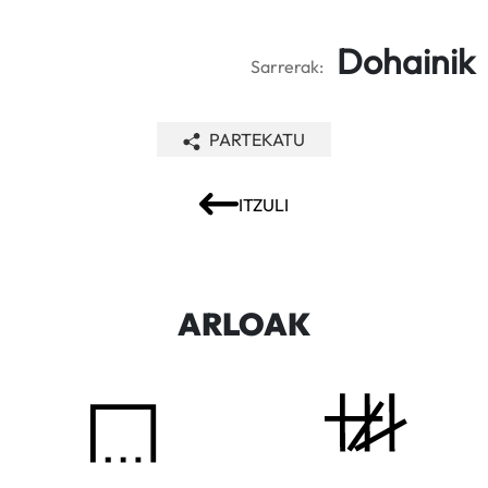
Dohainik
Sarrerak:
PARTEKATU
ITZULI
ARLOAK