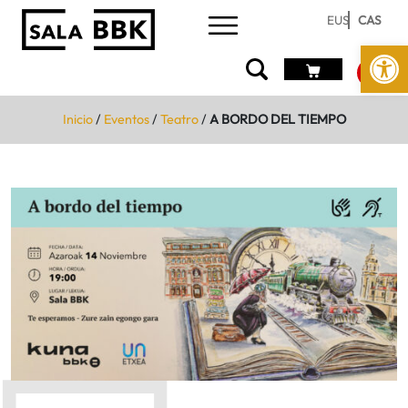
EUS
CAS
Abrir 
Inicio
/
Eventos
/
Teatro
/
A BORDO DEL TIEMPO