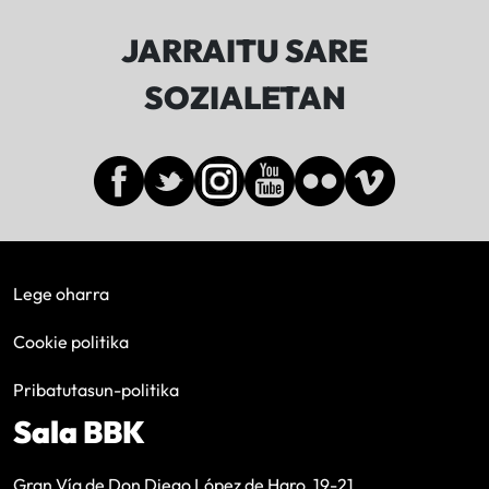
JARRAITU SARE
SOZIALETAN
Lege oharra
Cookie politika
Pribatutasun-politika
Sala BBK
Gran Vía de Don Diego López de Haro, 19-21