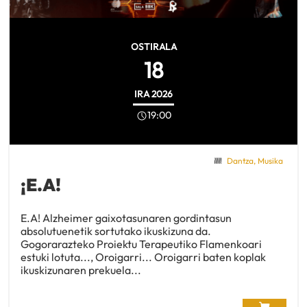
OSTIRALA
18
IRA
2026
19:00
Dantza
,
Musika
¡E.A!
E.A! Alzheimer gaixotasunaren gordintasun
absolutuenetik sortutako ikuskizuna da.
Gogorarazteko Proiektu Terapeutiko Flamenkoari
estuki lotuta..., Oroigarri... Oroigarri baten koplak
ikuskizunaren prekuela...