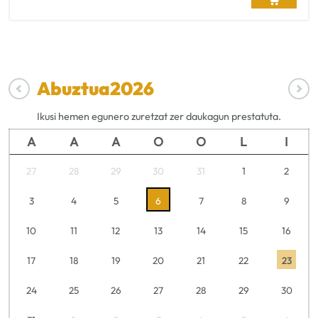
Abuztua
2026
Ikusi hemen egunero zuretzat zer daukagun prestatuta.
A
A
A
O
O
L
I
27
28
29
30
31
1
2
3
4
5
6
7
8
9
10
11
12
13
14
15
16
17
18
19
20
21
22
23
24
25
26
27
28
29
30