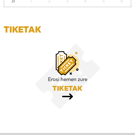
31
1
2
3
4
5
6
TIKETAK
Erosi hemen zure
TIKETAK