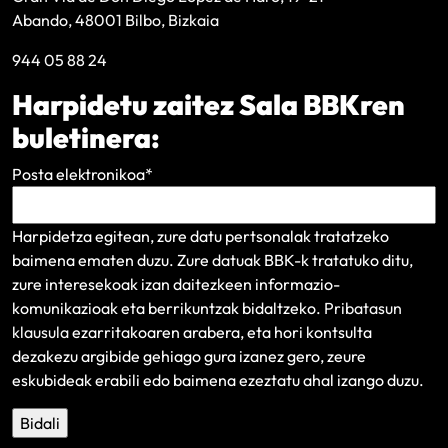
Abando, 48001 Bilbo, Bizkaia
944 05 88 24
Harpidetu zaitez Sala BBKren
buletinera:
Posta elektronikoa
*
Harpidetza egitean, zure datu pertsonalak tratatzeko
baimena ematen duzu. Zure datuak BBK-k tratatuko ditu,
zure interesekoak izan daitezkeen informazio-
komunikazioak eta berrikuntzak bidaltzeko.
Pribatasun
klausula
ezarritakoaren arabera, eta hori kontsulta
dezakezu argibide gehiago gura izanez gero, zeure
eskubideak erabili edo baimena ezeztatu ahal izango duzu.