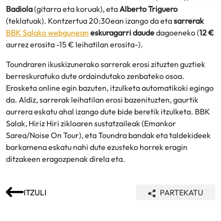
Badiola
(gitarra eta koruak), eta
Alberto Triguero
(teklatuak). Kontzertua 20:30ean izango da eta
sarrerak
BBK Salako webgunean
eskuragarri daude
dagoeneko (
12 €
aurrez erosita -15 € leihatilan erosita-).
Toundraren ikuskizunerako sarrerak erosi zituzten guztiek
berreskuratuko dute ordaindutako zenbateko osoa.
Erosketa online egin bazuten, itzulketa automatikoki egingo
da. Aldiz, sarrerak leihatilan erosi bazenituzten, gaurtik
aurrera eskatu ahal izango dute bide beretik itzulketa. BBK
Salak, Hiriz Hiri zikloaren sustatzaileak (Emankor
Sarea/Noise On Tour), eta Toundra bandak eta taldekideek
barkamena eskatu nahi dute ezusteko horrek eragin
ditzakeen eragozpenak direla eta.
ITZULI
PARTEKATU