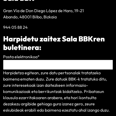
Gran Vía de Don Diego López de Haro, 19-21
Abando, 48001 Bilbo, Bizkaia
944 05 88 24
Harpidetu zaitez Sala BBKren
buletinera:
Posta elektronikoa
*
Harpidetza egitean, zure datu pertsonalak tratatzeko
baimena ematen duzu. Zure datuak BBK-k tratatuko ditu,
zure interesekoak izan daitezkeen informazio-
komunikazioak eta berrikuntzak bidaltzeko.
Pribatasun
klausula
ezarritakoaren arabera, eta hori kontsulta
dezakezu argibide gehiago gura izanez gero, zeure
eskubideak erabili edo baimena ezeztatu ahal izango duzu.