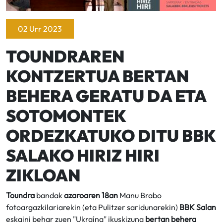
02 Urr 2023
TOUNDRAREN
KONTZERTUA BERTAN
BEHERA GERATU DA ETA
SOTOMONTEK
ORDEZKATUKO DITU BBK
SALAKO HIRIZ HIRI
ZIKLOAN
Toundra
bandak
azaroaren 18an
Manu Brabo
fotoargazkilariarekin (eta Pulitzer saridunarekin)
BBK Salan
eskaini behar zuen "Ukraína" ikuskizuna
bertan behera