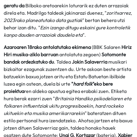
geratu da
Bilboko aretoarekin loturarik ez duten arrazoiak
direla eta. Madrilgo taldeak jakinarazi duenez, "
zoritxarrez
,
2023rako planeatutako data guztiak
" bertan behera utzi
behar izan ditu. "
Ezin izango ditugu eskaini gure kontroletik
kanpo dauden arrazoiak daudela eta
".
Azaroaren 18rako antolatutako ekimena
(BBK Salaren
Hiriz
Hiri musika-ziklo barruan
antolatuta zegoen)
Sotomonte
bandak ordezkatuko du
. Taldea
Jokin Salaverria
musikari
bizkaitar ezagunak zuzentzen du. Urte askoan beste artista
batzuekin baxua jotzen aritu eta Estatu Batuetan ibilbide
luzea egin ostean, duela bi urte
"
hard folk
"eko bere
proiektua
ren aldeko apustua egitea erabaki zuen. Etiketa
hura berak ezarri zuen "
Britainia Handiko psikodeliaren eta
folkaren influentziak ukitu progresiboekin, hard rockeko
ukituekin eta musika amerikarrarekin
" bateratzen dituen
estilo pertsonal hura izendatzeko. Ahotsa jartzen eta baxua
jotzen dituen Salaverriaz gain, taldea honako hauek
osatzen dute Sotomonte:
Unai G. Kortazar
(bateria),
Xabier