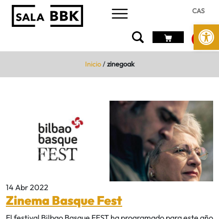
CAS
Abrir 
Inicio
/
zinegoak
14 Abr 2022
Zinema Basque Fest
El festival Bilbao Basque FEST ha programado para este año