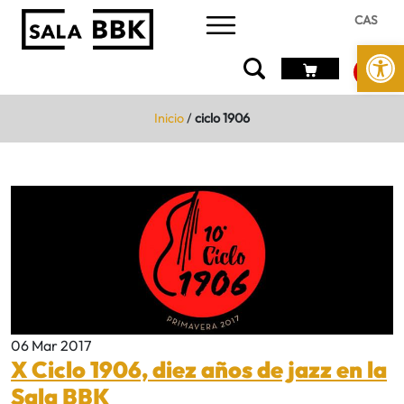
CAS
Abrir 
Inicio
/
ciclo 1906
06 Mar 2017
X Ciclo 1906, diez años de jazz en la
Sala BBK