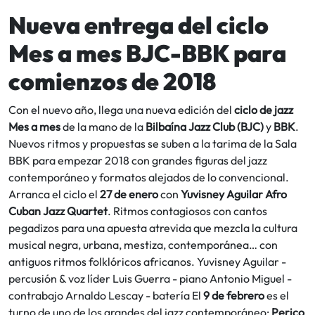
Nueva entrega del ciclo
Mes a mes BJC-BBK para
comienzos de 2018
Con el nuevo año, llega una nueva edición del
ciclo de jazz
Mes a mes
de la mano de la
Bilbaína Jazz Club (BJC)
y
BBK
.
Nuevos ritmos y propuestas se suben a la tarima de la Sala
BBK para empezar 2018 con grandes figuras del jazz
contemporáneo y formatos alejados de lo convencional.
Arranca el ciclo el
27 de enero
con
Yuvisney Aguilar Afro
Cuban Jazz Quartet
. Ritmos contagiosos con cantos
pegadizos para una apuesta atrevida que mezcla la cultura
musical negra, urbana, mestiza, contemporánea… con
antiguos ritmos folklóricos africanos. Yuvisney Aguilar -
percusión & voz líder Luis Guerra - piano Antonio Miguel -
contrabajo Arnaldo Lescay - batería El
9 de febrero
es el
turno de uno de los grandes del jazz contemporáneo:
Perico