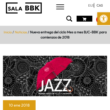
EUS
CAS
Abrir 
Inicio
/
Noticias
/
Nueva entrega del ciclo Mes a mes BJC-BBK para
comienzos de 2018
10 ene 2018