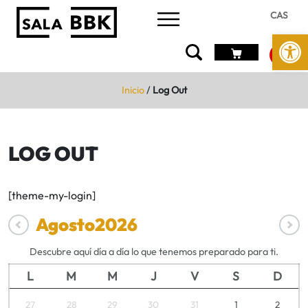
CAS
Abrir 
Inicio
/
Log Out
LOG OUT
[theme-my-login]
Agosto
2026
Descubre aquí día a día lo que tenemos preparado para ti.
L
M
M
J
V
S
D
27
28
29
30
31
1
2