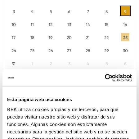
3
4
5
6
7
8
9
10
11
12
13
14
15
16
17
18
19
20
21
22
23
24
25
26
27
28
29
30
31
1
2
3
4
5
6
Esta página web usa cookies
TEMÁTICAS
BBK utiliza cookies propias y de terceros, para que
puedas visitar nuestro sitio web y disfrutar de sus
funciones. Algunas cookies son estrictamente
necesarias para la gestión del sitio web y no se pueden