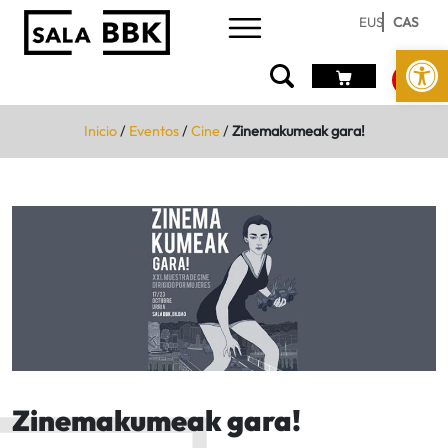
EUS
CAS
Abrir 
Inicio
/
Eventos
/
Cine
/
Zinemakumeak gara!
Zinemakumeak gara!