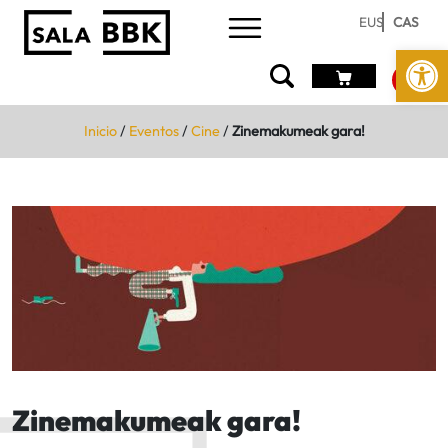
EUS
CAS
Abrir 
Inicio
/
Eventos
/
Cine
/
Zinemakumeak gara!
Zinemakumeak gara!