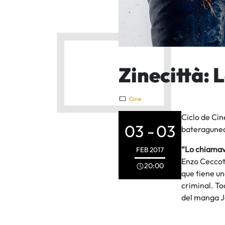
Zinecittà:
Cine
Ciclo de Cin
03 -
03
bateragunea,
“Lo chiama
FEB
2017
Enzo Ceccoti
20:00
que tiene un
criminal. To
del manga J