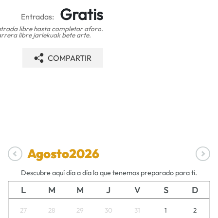
Gratis
Entradas:
trada libre hasta completar aforo.
rrera libre jarlekuak bete arte.
COMPARTIR
Agosto
2026
Descubre aquí día a día lo que tenemos preparado para ti.
L
M
M
J
V
S
D
27
28
29
30
31
1
2