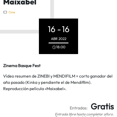
Maixabel
Cine
16 -
16
ABR
2022
18:00
Zinema Basque Fest
Vídeo resumen de ZINEBI y MENDIFILM + corto ganador del
año pasado (Kinka y pendiente el de Mendifilm).
Reproducción película «Maixabel».
Gratis
Entradas:
Entrada libre hasta completar aforo.