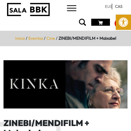
EUS
CAS
Abrir 
Inicio
/
Eventos
/
Cine
/
ZINEBI/MENDIFILM + Maixabel
ZINEBI/MENDIFILM +