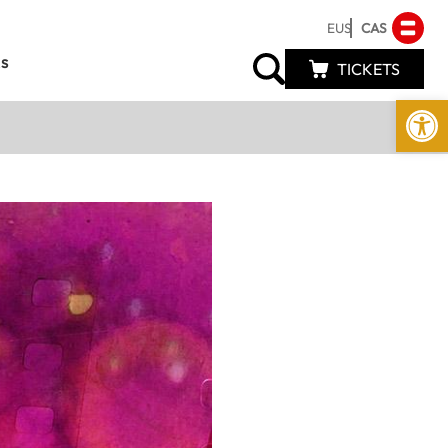
EUS
CAS
s
TICKETS
Abrir 