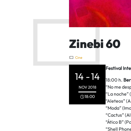
Zinebi 60
Cine
Festival In
14 -
14
18:00 h.
Ber
“No me desp
NOV
2018
“La noche” 
18:00
“Aleteos” (A
“Moda” (Ima
“Cactus” (Al
“Ático B” (P
“Shell Phone