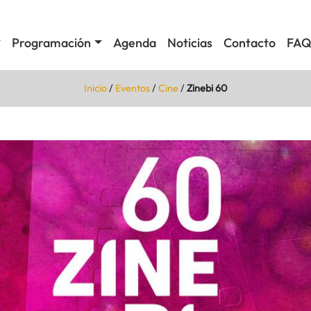
Programación
Agenda
Noticias
Contacto
FAQ
Inicio
/
Eventos
/
Cine
/
Zinebi 60