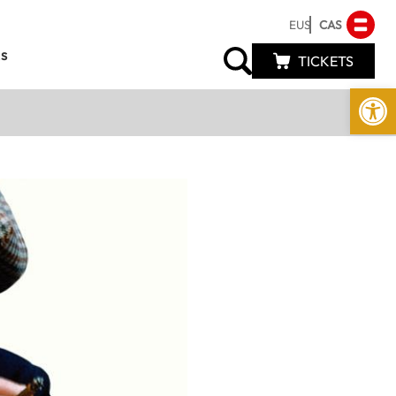
EUS
CAS
s
TICKETS
Abrir 