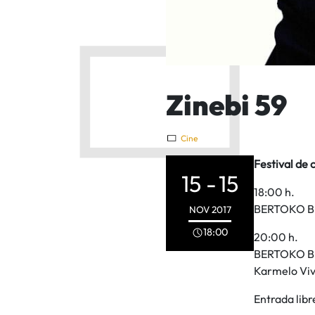
Zinebi 59
Cine
Festival de 
15 -
15
18:00 h.
BERTOKO B
NOV
2017
18:00
20:00 h.
BERTOKO B
Karmelo Viva
Entrada libr