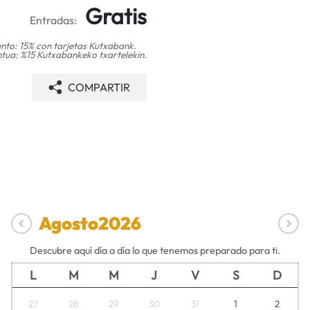
Gratis
Entradas:
nto: 15% con tarjetas Kutxabank.
tua: %15 Kutxabankeko txartelekin.
COMPARTIR
Agosto
2026
Descubre aquí día a día lo que tenemos preparado para ti.
L
M
M
J
V
S
D
27
28
29
30
31
1
2