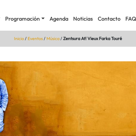
Programación
Agenda
Noticias
Contacto
FAQ
Inicio
/
Eventos
/
Música
/
Zentsura At! Vieux Farka Touré