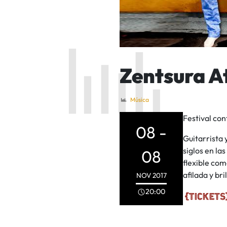
Zentsura A
Música
Festival con
08 -
Guitarrista 
siglos en la
08
flexible com
afilada y bri
NOV
2017
20:00